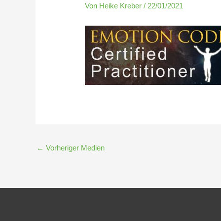
Von
Heike Kreber
/
22/01/2021
←
Vorheriger Medien