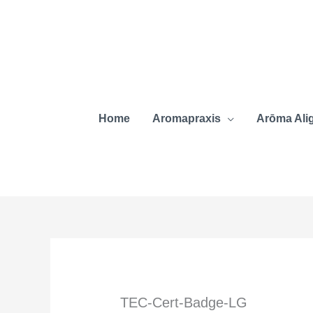
Zum
Inhalt
springen
Home
Aromapraxis
Arōma Ali
TEC-Cert-Badge-LG