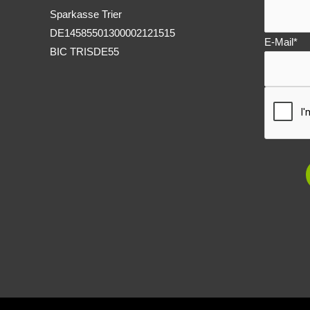
Sparkasse Trier
DE14585501300002121515
E-Mail*
BIC TRISDE55