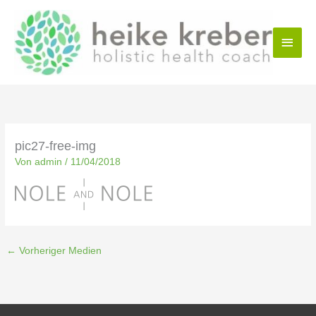
Zum
Haup
Inhalt
springen
pic27-free-img
Von
admin
/
11/04/2018
←
Vorheriger Medien